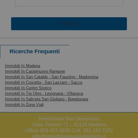
Inviare
Ricerche Frequenti
Immobili In Modena
Immobili In Castelnuovo Rangone
Immobili In San Cataldo - San Faustino - Madonnina
Immobili In Crocetta - San Lazzaro - Sacca
Immobili In Centro Storico
Immobili In Tre Olmi - Lesignana - Villanova
Immobili In Saliceta San Giuliano - Baggiovara
Immobili In Zona Viali
Immobiliare San Geminiano
Viale Tassoni 71 – 41124 Modena
Ufficio 059 427 0929 Cell. 351 183 7372
info@immobiliaresangeminiano.it